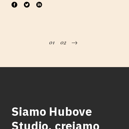
01
02
Posts
pagination
Siamo Hubove
Studio, creiamo