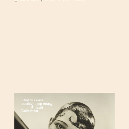
3.2 Palazzo Grassi con
Chronorama. Istantanee
dal Novecento