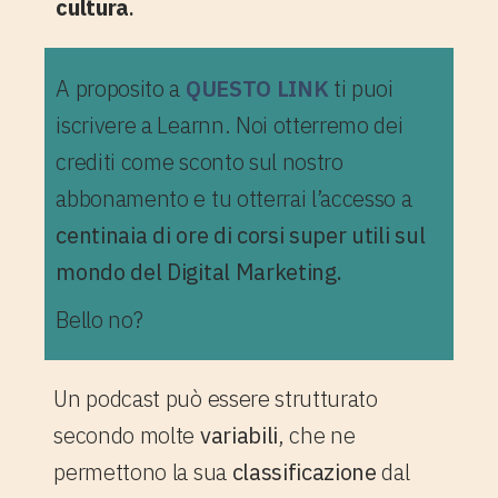
cultura
.
A proposito a
QUESTO LINK
ti puoi
iscrivere a Learnn. Noi otterremo dei
crediti come sconto sul nostro
abbonamento e tu otterrai l’accesso a
centinaia di ore di corsi super utili sul
mondo del Digital Marketing.
Bello no?
Un podcast può essere strutturato
secondo molte
variabili
, che ne
permettono la sua
classificazione
dal