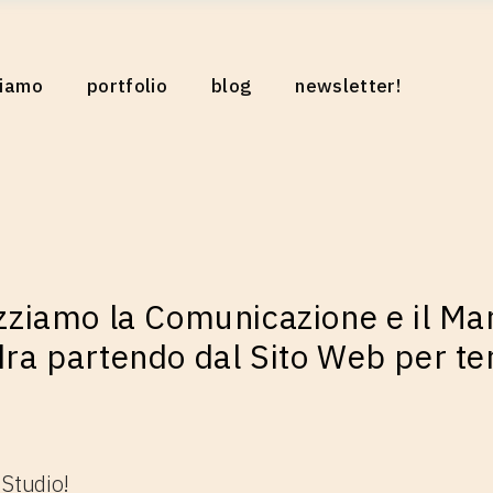
riamo
portfolio
blog
newsletter!
o
iamo
eo
izziamo la Comunicazione e il Mar
dra partendo dal Sito Web per te
 Studio!