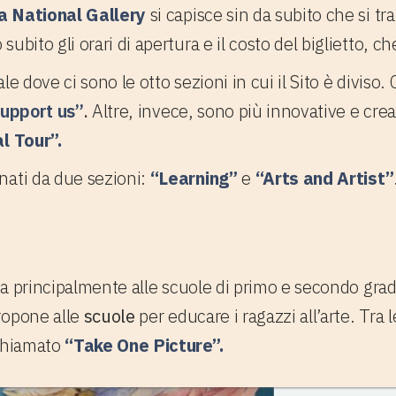
a National Gallery
si capisce sin da subito che si tra
ubito gli orari di apertura e il costo del biglietto, ch
le dove ci sono le otto sezioni in cui il Sito è divis
upport us”
.
Altre, invece, sono più innovative e cre
al Tour”.
nati da due sezioni:
“Learning”
e
“Arts and Artist”
ng" del Sito Web
ta principalmente alle scuole di primo e secondo gra
opone alle
scuole
per educare i ragazzi all’arte. Tra l
 chiamato
“Take One Picture”.