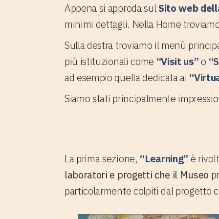
Appena si approda sul
Sito web dell
minimi dettagli. Nella Home troviamo s
Sulla destra troviamo il menù principa
più istituzionali come
“Visit us”
o
“S
ad esempio quella dedicata ai
“Virtu
Siamo stati principalmente impressio
1.1 La sezione "Learni
La prima sezione,
“Learning”
è rivol
laboratori e progetti che il Museo
pr
particolarmente colpiti dal progetto