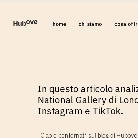
Servizi
home
chi siamo
cosa off
Come lavoriam
I nostri video
Servizi
Come lavor
I nostri vid
In questo articolo anal
National Gallery di Lon
Instagram e TikTok.
Ciao e bentornat* sul blog di Hubove