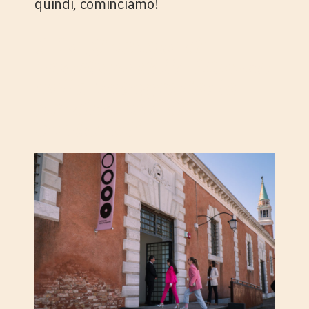
quindi, cominciamo!
1. Le giornate di
apertura delle Stanze
della Fotografia: la
produzione di
contenuti