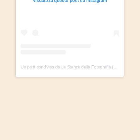
Visualizza questo post su Instagram
Un post condiviso da Le Stanze della Fotografia (@lestanzedellafotografia)
2. La piccola
campagna di
Influencer Marketing
e il take over sul
profilo di
@hubovestudio