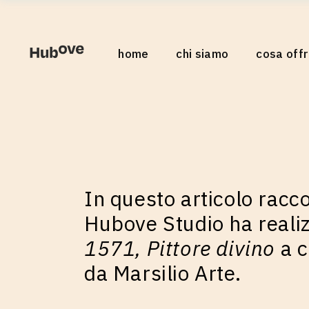
Servizi
home
chi siamo
cosa off
Come lavoriam
I nostri video
Servizi
Come lavor
I nostri vid
In questo articolo racc
Hubove Studio ha reali
1571, Pittore divino
a 
da Marsilio Arte.