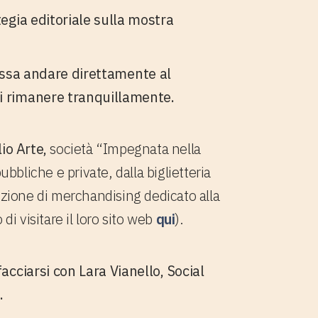
egia editoriale sulla mostra
ressa andare direttamente al
 rimanere tr
anquillamente.
io Arte,
società “I
mpegnata nella
ubbliche e private, dalla biglietteria
uzione di merchandising dedicato alla
di visitare il loro sito web
qui
).
facciarsi con
Lara Vianello
, Social
.