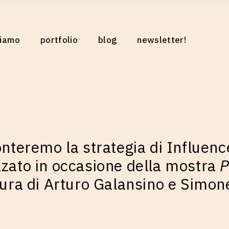
riamo
portfolio
blog
newsletter!
o
iamo
eo
onteremo la strategia di Influen
zzato in occasione della mostra
P
cura di Arturo Galansino e Simone