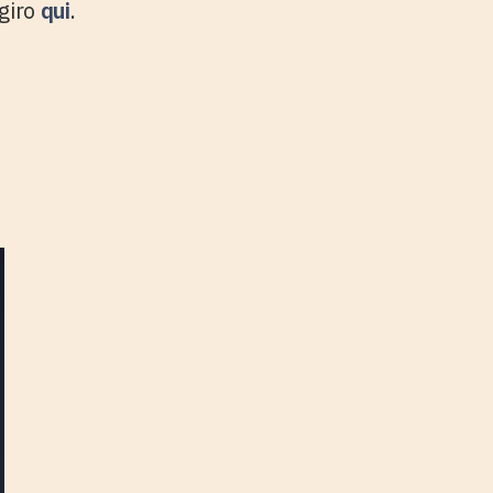
 giro
qui
.
er