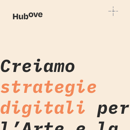
Creiamo
strategie
digitali
per
l’Arte e la